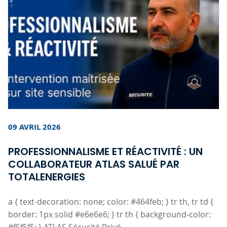
09 AVRIL 2026
PROFESSIONNALISME ET RÉACTIVITÉ : UN
COLLABORATEUR ATLAS SALUÉ PAR
TOTALENERGIES
a { text-decoration: none; color: #464feb; } tr th, tr td {
border: 1px solid #e6e6e6; } tr th { background-color: