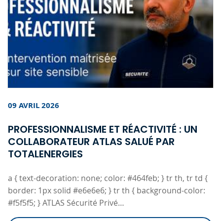
09 AVRIL 2026
PROFESSIONNALISME ET RÉACTIVITÉ : UN
COLLABORATEUR ATLAS SALUÉ PAR
TOTALENERGIES
a { text-decoration: none; color: #464feb; } tr th, tr td {
border: 1px solid #e6e6e6; } tr th { background-color:
#f5f5f5; } ATLAS Sécurité Privé…