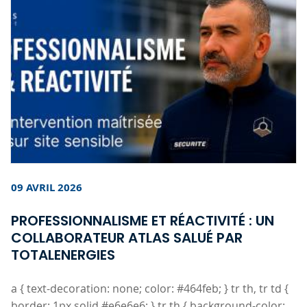
09 AVRIL 2026
PROFESSIONNALISME ET RÉACTIVITÉ : UN
COLLABORATEUR ATLAS SALUÉ PAR
TOTALENERGIES
a { text-decoration: none; color: #464feb; } tr th, tr td {
border: 1px solid #e6e6e6; } tr th { background-color: