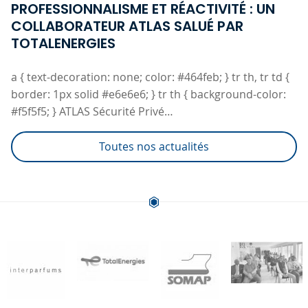
PROFESSIONNALISME ET RÉACTIVITÉ : UN
COLLABORATEUR ATLAS SALUÉ PAR
TOTALENERGIES
a { text-decoration: none; color: #464feb; } tr th, tr td {
border: 1px solid #e6e6e6; } tr th { background-color:
#f5f5f5; } ATLAS Sécurité Privé…
Toutes nos actualités