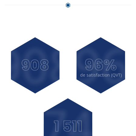
1
96
1 019
96%
019
de satisfaction (QVT)
1744
1 622