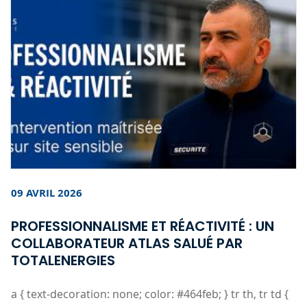
09 AVRIL 2026
PROFESSIONNALISME ET RÉACTIVITÉ : UN
COLLABORATEUR ATLAS SALUÉ PAR
TOTALENERGIES
a { text-decoration: none; color: #464feb; } tr th, tr td {