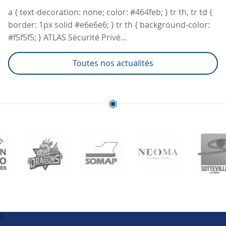
a { text-decoration: none; color: #464feb; } tr th, tr td {
border: 1px solid #e6e6e6; } tr th { background-color:
#f5f5f5; } ATLAS Sécurité Privé…
Toutes nos actualités