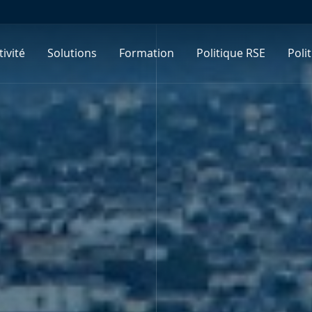
ivité
ivité
Solutions
Solutions
Formation
Formation
Politique RSE
Politique RSE
Poli
Poli