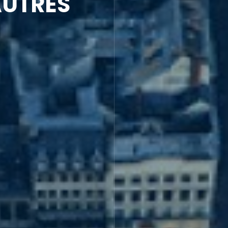
us hauts degrés d'exigence,
ions.