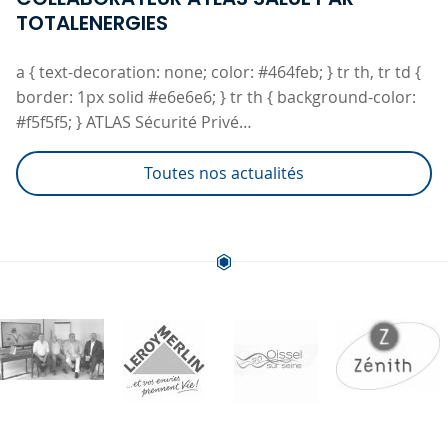
TOTALENERGIES
a { text-decoration: none; color: #464feb; } tr th, tr td {
border: 1px solid #e6e6e6; } tr th { background-color:
#f5f5f5; } ATLAS Sécurité Privé…
Toutes nos actualités