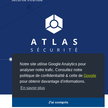
Notre site utilise Google Analytics pour
Nous contacter
analyser notre trafic. Consultez notre
02 35 80 85 24
politique de confidentialité & celle de
Google
pour obtenir davantage d'informations.
En savoir plus
Mentions légales
Politique de Confidentialité
J'ai compris