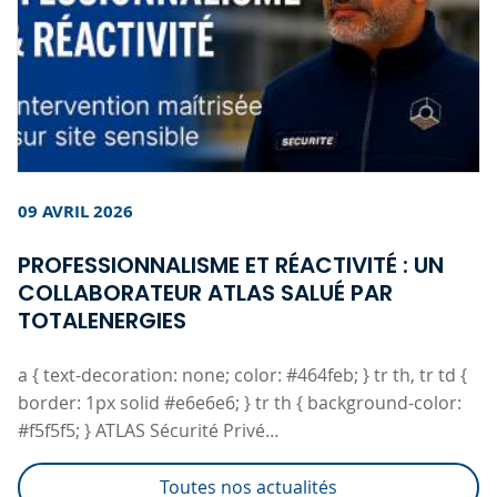
09 AVRIL 2026
PROFESSIONNALISME ET RÉACTIVITÉ : UN
COLLABORATEUR ATLAS SALUÉ PAR
TOTALENERGIES
a { text-decoration: none; color: #464feb; } tr th, tr td {
border: 1px solid #e6e6e6; } tr th { background-color:
#f5f5f5; } ATLAS Sécurité Privé…
Toutes nos actualités