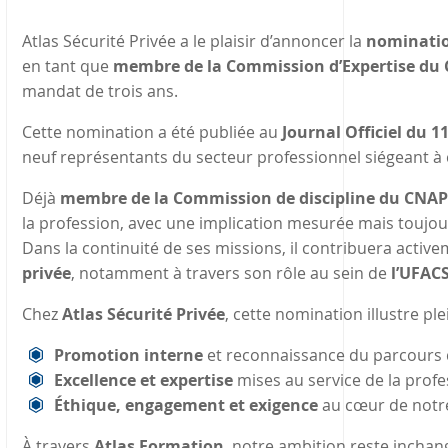
Atlas Sécurité Privée a le plaisir d’annoncer la
nominatio
en tant que
membre de la Commission d’Expertise du CN
mandat de trois ans.
Cette nomination a été publiée au
Journal Officiel du 
neuf représentants du secteur professionnel siégeant à 
Déjà
membre de la Commission de discipline du CNAPS
la profession, avec une implication mesurée mais toujo
Dans la continuité de ses missions, il contribuera active
privée
, notamment à travers son rôle au sein de
l’UFAC
Chez
Atlas Sécurité Privée
, cette nomination illustre pl
Promotion interne
et reconnaissance du parcours 
Excellence et expertise
mises au service de la profe
Éthique, engagement et exigence
au cœur de notr
À travers
Atlas Formation
, notre ambition reste inchan