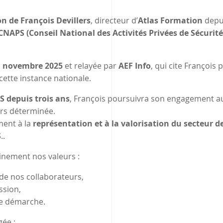
n de François Devillers
, directeur d’
Atlas Formation
depui
APS (Conseil National des Activités Privées de Sécurité
11 novembre 2025
et relayée par
AEF Info
, qui cite François 
cette instance nationale.
 depuis trois ans
, François poursuivra son engagement au
urs déterminée.
ment à la
représentation et à la valorisation du secteur de
S
..
einement nos valeurs :
de nos collaborateurs,
ssion,
e démarche.
gée :