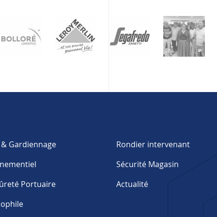
e & Gardiennage
Rondier intervenant
énementiel
Sécurité Magasin
ûreté Portuaire
Actualité
nophile