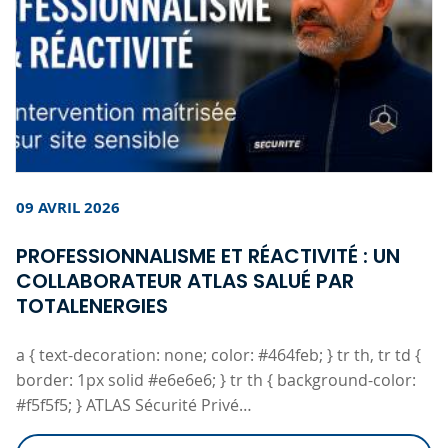
09 AVRIL 2026
PROFESSIONNALISME ET RÉACTIVITÉ : UN
COLLABORATEUR ATLAS SALUÉ PAR
TOTALENERGIES
a { text-decoration: none; color: #464feb; } tr th, tr td {
border: 1px solid #e6e6e6; } tr th { background-color:
#f5f5f5; } ATLAS Sécurité Privé…