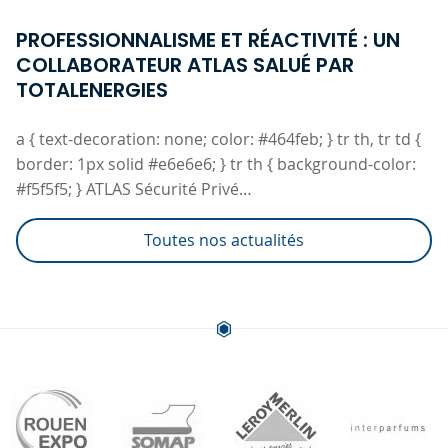
PROFESSIONNALISME ET RÉACTIVITÉ : UN
COLLABORATEUR ATLAS SALUÉ PAR
TOTALENERGIES
a { text-decoration: none; color: #464feb; } tr th, tr td {
border: 1px solid #e6e6e6; } tr th { background-color:
#f5f5f5; } ATLAS Sécurité Privé…
Toutes nos actualités