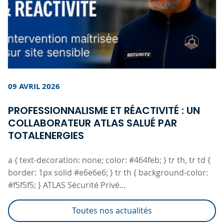
09 AVRIL 2026
PROFESSIONNALISME ET RÉACTIVITÉ : UN
COLLABORATEUR ATLAS SALUÉ PAR
TOTALENERGIES
a { text-decoration: none; color: #464feb; } tr th, tr td {
border: 1px solid #e6e6e6; } tr th { background-color:
#f5f5f5; } ATLAS Sécurité Privé…
Toutes nos actualités