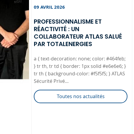
09 AVRIL 2026
PROFESSIONNALISME ET
RÉACTIVITÉ : UN
COLLABORATEUR ATLAS SALUÉ
PAR TOTALENERGIES
a { text-decoration: none; color: #464feb;
} tr th, tr td { border: 1px solid #e6e6e6; }
tr th { background-color: #f5f5f5; } ATLAS
Sécurité Privé…
Toutes nos actualités