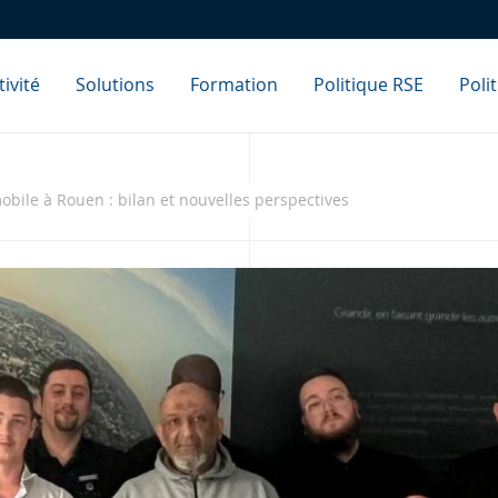
ivité
Solutions
Formation
Politique RSE
Poli
obile à Rouen : bilan et nouvelles perspectives