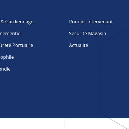
e & Gardiennage
Rondier intervenant
énementiel
Sécurité Magasin
ûreté Portuaire
Actualité
nophile
endie