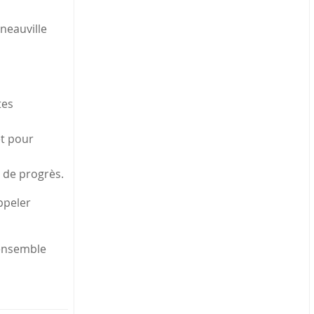
neauville
tes
et pour
 de progrès.
ppeler
 ensemble