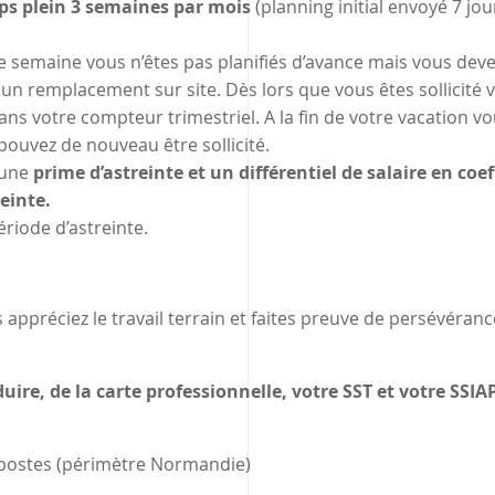
ps plein 3 semaines par mois
(planning initial envoyé 7 jou
te semaine vous n’êtes pas planifiés d’avance mais vous deve
un remplacement sur site. Dès lors que vous êtes sollicité 
dans votre compteur trimestriel. A la fin de votre vacation v
pouvez de nouveau être sollicité.
’une
prime d’astreinte et un différentiel de salaire en coef
einte.
ériode d’astreinte.
appréciez le travail terrain et faites preuve de persévéranc
ire, de la carte professionnelle, votre SST et votre SSIA
s postes (périmètre Normandie)