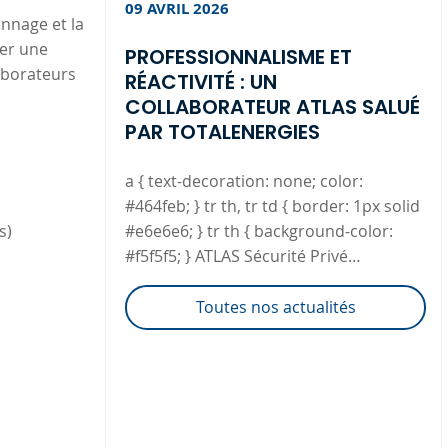
09 AVRIL 2026
ennage et la
uer une
PROFESSIONNALISME ET
aborateurs
RÉACTIVITÉ : UN
COLLABORATEUR ATLAS SALUÉ
PAR TOTALENERGIES
a { text-decoration: none; color:
#464feb; } tr th, tr td { border: 1px solid
s)
#e6e6e6; } tr th { background-color:
#f5f5f5; } ATLAS Sécurité Privé…
Toutes nos actualités