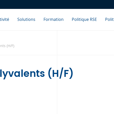
ivité
Solutions
Formation
Politique RSE
Poli
nts (H/F)
lyvalents (H/F)