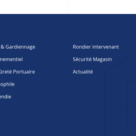
e & Gardiennage
Rondier intervenant
énementiel
Sécurité Magasin
ûreté Portuaire
Actualité
nophile
endie