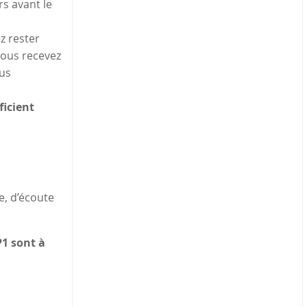
rs avant le
z rester
vous recevez
ous
ficient
e, d’écoute
P1 sont à